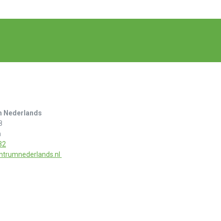
m Nederlands
8
n
32
ntrumnederlands.nl