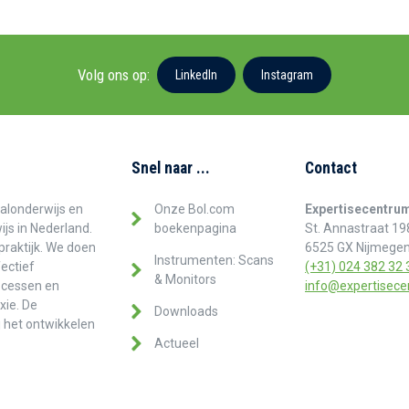
Volg ons op:
LinkedIn
Instagram
Snel naar ...
Contact
alonderwijs en
Onze Bol.com
Expertisecentru
js in Nederland.
boekenpagina
St. Annastraat 19
praktijk. We doen
6525 GX Nijmege
Instrumenten: Scans
fectief
(+31) 024 382 32 
& Monitors
rocessen en
info@expertisece
xie. De
Downloads
j het ontwikkelen
Actueel