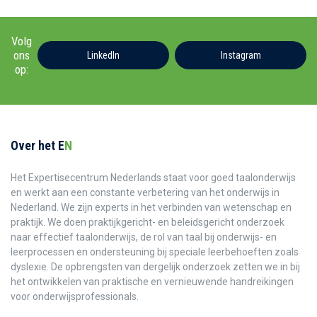
Volg
ons
LinkedIn
Instagram
op:
Over het E
N
Het Expertisecentrum Nederlands staat voor goed taalonderwijs
en werkt aan een constante verbetering van het onderwijs in
Nederland. We zijn experts in het verbinden van wetenschap en
praktijk. We doen praktijkgericht- en beleidsgericht onderzoek
naar effectief taalonderwijs, de rol van taal bij onderwijs- en
leerprocessen en ondersteuning bij speciale leerbehoeften zoals
dyslexie. De opbrengsten van dergelijk onderzoek zetten we in bij
het ontwikkelen van praktische en vernieuwende handreikingen
voor onderwijsprofessionals.