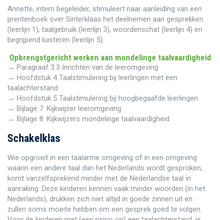
Annette, intern begeleider, stimuleert naar aanleiding van een
prentenboek over Sinterklaas het deelnemen aan gesprekken
(leerlijn 1), taalgebruik (leerlijn 3), woordenschat (leerlijn 4) en
begrijpend luisteren (leerlijn 5).
Opbrengstgericht werken aan mondelinge taalvaardigheid
→ Paragraaf 3.3 Inrichten van de leeromgeving
→ Hoofdstuk 4 Taalstimulering bij leerlingen met een
taalachterstand
→ Hoofdstuk 5 Taalstimulering bij hoogbegaafde leerlingen
→ Bijlage 7: Kijkwijzer leeromgeving
→ Bijlage 8: Kijkwijzers mondelinge taalvaardigheid
Schakelklas
Wie opgroeit in een taalarme omgeving of in een omgeving
waarin een andere taal dan het Nederlands wordt gesproken,
komt vanzelfsprekend minder met de Nederlandse taal in
aanraking. Deze kinderen kennen vaak minder woorden (in het
Nederlands), drukken zich niet altijd in goede zinnen uit en
zullen soms moeite hebben om een gesprek goed te volgen.
Voor de kinderen met (een risico op) een taalachterstand, is