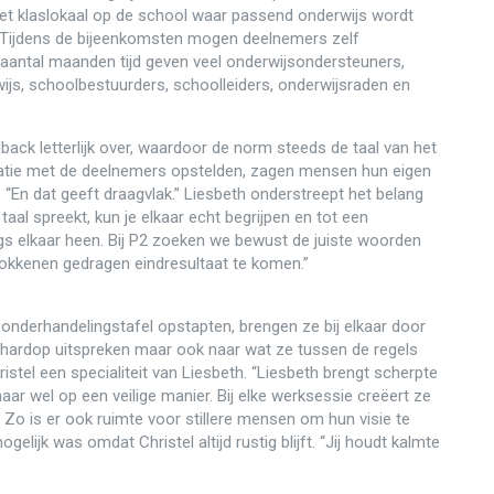
et klaslokaal op de school waar passend onderwijs wordt
. Tijdens de bijeenkomsten mogen deelnemers zelf
 aantal maanden tijd geven veel onderwijsondersteuners,
s, schoolbestuurders, schoolleiders, onderwijsraden en
ack letterlijk over, waardoor de norm steeds de taal van het
eatie met de deelnemers opstelden, zagen mensen hun eigen
. “En dat geeft draagvlak.” Liesbeth onderstreept het belang
aal spreekt, kun je elkaar echt begrijpen en tot een
gs elkaar heen. Bij P2 zoeken we bewust de juiste woorden
trokkenen gedragen eindresultaat te komen.”
 onderhandelingstafel opstapten, brengen ze bij elkaar door
s hardop uitspreken maar ook naar wat ze tussen de regels
istel een specialiteit van Liesbeth. “Liesbeth brengt scherpte
maar wel op een veilige manier. Bij elke werksessie creëert ze
Zo is er ook ruimte voor stillere mensen om hun visie te
gelijk was omdat Christel altijd rustig blijft. “Jij houdt kalmte