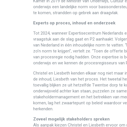
Kamer in 2019 de Minister van Onderwijs, Cultuur
onderwijs een landelijke norm voor basisondersteu
te komen, strandden op gebrek aan draagvlak.
Experts op proces, inhoud en onderzoek
Tot 2024, wanneer Expertisecentrum Nederlands 
vraagstuk aan de slag gaat en P2 aanhaakt. Volge
van Nederland in één inhoudelijke norm te vatten.
zo’n norm te krijgen”, vertelt ze. “Toen de offer
van procesregie nodig hadden. Onze expertise is b
onderwijs en we kennen de procesregisseurs van 
Christel en Liesbeth kenden elkaar nog niet maar in 
de inhoud, Liesbeth van het proces. Het tweetal he
toevallig blijken ze uit hetzelfde Twentse dorp te
onderwijsveld achter kan staan, puzzelen ze same
stakeholdermanagement en het betrekken van mense
komen, lag het zwaartepunt op beleid waardoor veel
herkenden.
Zoveel mogelijk stakeholders spreken
Als aanpak kiezen Christel en Liesbeth ervoor om 