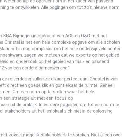
 en Wetenschap de opdracht om in het kader van passend
ning te ontwikkelen. Alle pogingen om tot zo’n nieuwe norm
en KBA Nijmegen in opdracht van AOb en O&O met het
ns Christel is het een hele complexe opgave om alle scholen
 “Maar het is nog complexer om het hele onderwijsveld achter
te binnenkwam, zagen we meteen dat we experts op het gebied
eleid en onderzoek op het gebied van taal- en passend
P2 van een eerdere samenwerking.”
de rolverdeling vullen ze elkaar perfect aan: Christel is van
eft direct een goede klik en gunt elkaar de ruimte. Geheel
 komen. Om een norm op te stellen waar het hele
n een strategie uit met een focus op
n uit de praktijk. In eerdere pogingen om tot een norm te
 stakeholders uit het leslokaal zich niet in de oplossing
met zoveel mogelijk stakeholders te spreken. Niet alleen over