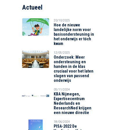
Actueel
20/10/2025
Hoe de nieuwe
landelijke norm voor
basisondersteuning in
het onderwijs er tóch
kwam
12/05/2025
Onderzoek: Meer
ondersteuning en
handen in de klas
cruciaal voor het laten
slagen van passend
onderwijs
05/11/2024
KBA Nijmegen,
Expertisecentrum
Nederlands en
ResearchNed krijgen
een nieuwe directie
18/06/2024
PISA-2022 De