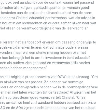
egd ook veel aandacht voor de context waarin het passend
enkomsten alle zorgen, aandachtspunten en wensen goed
besteden aan de praktische uitvoerbaarheid van de norm.
ld noemt Christel educatief partnerschap, wat als advies in
p houdt in dat leerkrachten en ouders samen kijken naar wat
iet alleen de verantwoordelijkheid van de leerkracht is.”
l leraren het als topsport ervaren om passend onderwijs te
 “Tegelijkertijd merken leraren dat sommige ouders weinig
avonden, maar wel een sterke mening hebben over het
 hoe belangrijk het is om te investeren in écht educatief
ren als ouders zich gehoord en verantwoordelijk voelen.
erschap hebben meegenomen.”
t aan het originele procesontwerp van OCW uit de uitvraag. “Om
ms afwijken van het proces. Zo hebben we sommige
lleiders en onderwijsraden hebben we in de normbepalingsfase
n hen niet laten wachten tot de testfase.” Afwijken van het
 het projectteam goed waren, vertelt Christel. “Onze
in, omdat we heel veel aandacht hebben besteed aan onze
 O&O en de AOb zijn ook echt ambassadeur van het resultaat