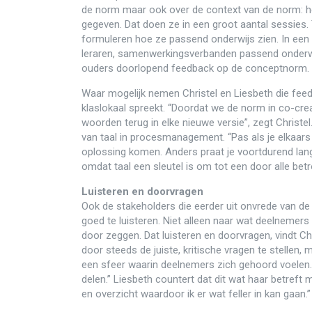
de norm maar ook over de context van de norm: h
gegeven. Dat doen ze in een groot aantal sessies
formuleren hoe ze passend onderwijs zien. In een
leraren, samenwerkingsverbanden passend onderwij
ouders doorlopend feedback op de conceptnorm.
Waar mogelijk nemen Christel en Liesbeth die feedb
klaslokaal spreekt. “Doordat we de norm in co-cr
woorden terug in elke nieuwe versie”, zegt Christel
van taal in procesmanagement. “Pas als je elkaars t
oplossing komen. Anders praat je voortdurend lan
omdat taal een sleutel is om tot een door alle be
Luisteren en doorvragen
Ook de stakeholders die eerder uit onvrede van de
goed te luisteren. Niet alleen naar wat deelnemer
door zeggen. Dat luisteren en doorvragen, vindt Chr
door steeds de juiste, kritische vragen te stellen, 
een sfeer waarin deelnemers zich gehoord voelen. 
delen.” Liesbeth countert dat dit wat haar betreft mo
en overzicht waardoor ik er wat feller in kan gaan.”