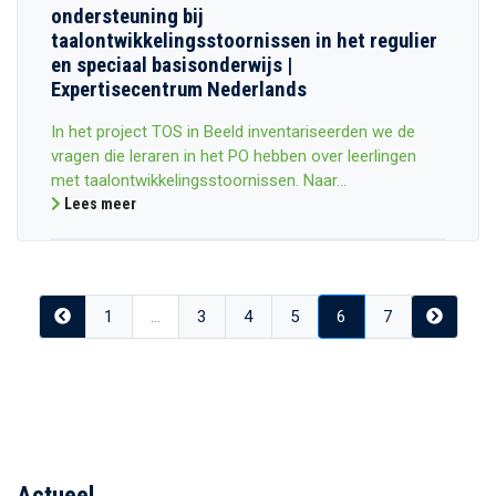
ondersteuning bij
taalontwikkelingsstoornissen in het regulier
en speciaal basisonderwijs |
Expertisecentrum Nederlands
In het project TOS in Beeld inventariseerden we de
vragen die leraren in het PO hebben over leerlingen
met taalontwikkelingsstoornissen. Naar...
Lees meer
Previous
Next
1
...
3
4
5
6
7
Actueel