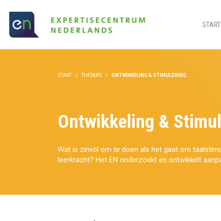
START
START
THEMA'S
ONTWIKKELING & STIMULERING
Ontwikkeling & Stimul
Wat is zinvol om te doen als het gaat om taalstim
leerkracht? Het EN onderzoekt en ontwikkelt aanp