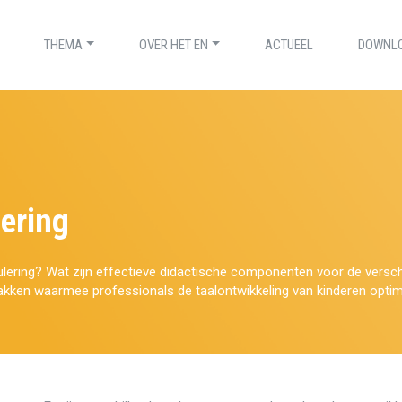
THEMA
OVER HET EN
ACTUEEL
DOWNL
ering
ulering? Wat zijn effectieve didactische componenten voor de versch
akken waarmee professionals de taalontwikkeling van kinderen optim