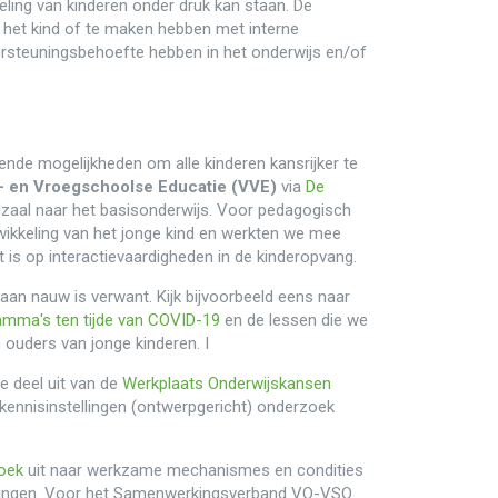
eling van kinderen onder druk kan staan. De
het kind of te maken hebben met interne
ersteuningsbehoefte hebben in het onderwijs en/of
lende mogelijkheden om alle kinderen kansrijker te
- en Vroegschoolse Educatie (VVE)
via
De
lzaal naar het basisonderwijs. Voor pedagogisch
wikkeling van het jonge kind en werkten we mee
cht is op interactievaardigheden in de kinderopvang.
aan nauw is verwant. Kijk bijvoorbeeld eens naar
amma's ten tijde van COVID-19
en de lessen die we
n ouders van jonge kinderen. I
 deel uit van de
Werkplaats Onderwijskansen
ennisinstellingen (ontwerpgericht) onderzoek
oek
uit naar werkzame mechanismes en condities
eerlingen. Voor het Samenwerkingsverband VO-VSO