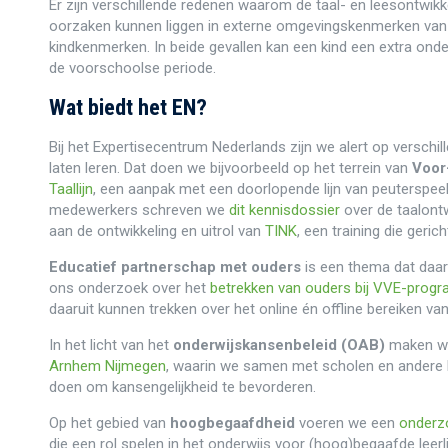
Er zijn verschillende redenen waarom de taal- en leesontwikk
oorzaken kunnen liggen in externe omgevingskenmerken van 
kindkenmerken. In beide gevallen kan een kind een extra ond
de voorschoolse periode.
Wat biedt het EN?
Bij het Expertisecentrum Nederlands zijn we alert op verschil
laten leren. Dat doen we bijvoorbeeld op het terrein van
Voor
Taallijn
, een aanpak met een doorlopende lijn van peuterspee
medewerkers schreven we
dit kennisdossier
over de taalont
aan de ontwikkeling en uitrol van
TINK
, een training die geri
Educatief partnerschap met ouders
is een thema dat daar
ons onderzoek over het
betrekken van ouders bij VVE-progr
daaruit kunnen trekken over het online én offline bereiken va
In het licht van het
onderwijskansenbeleid (OAB)
maken we
Arnhem Nijmegen
, waarin we samen met scholen en andere k
doen om kansengelijkheid te bevorderen.
Op het gebied van
hoogbegaafdheid
voeren we een
onderz
die een rol spelen in het onderwijs voor (hoog)begaafde l