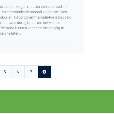
uele beperkingen moeten een zo breed en
l- en communicatieaanbod krijgen om zich
wikkelen. Het programma Ratjetoe is bedoeld
municatie die bij kinderen met visuele
fwijkend kunnen verlopen, vroegtijdig te
rs te laten...
Next
5
6
7