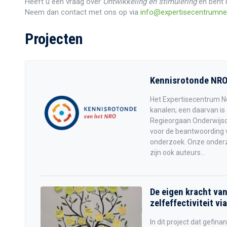
Heeft u een vraag over
Ontwikkeling en stimulering
en bent 
Neem dan contact met ons op via
info@expertisecentrumned
Projecten
Kennisrotonde NR
Het Expertisecentrum Ne
kanalen; een daarvan is
Regieorgaan Onderwijso
voor de beantwoording v
onderzoek. Onze onder
zijn ook auteurs...
De eigen kracht van
zelfeffectiviteit vi
In dit project dat gefin