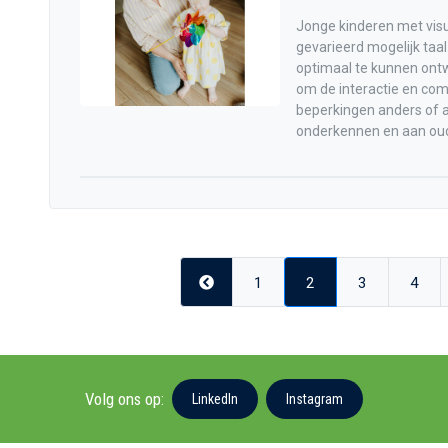
Jonge kinderen met vis
gevarieerd mogelijk taa
optimaal te kunnen ont
om de interactie en com
beperkingen anders of a
onderkennen en aan oude
Previous
1
2
3
4
Volg ons op:
LinkedIn
Instagram