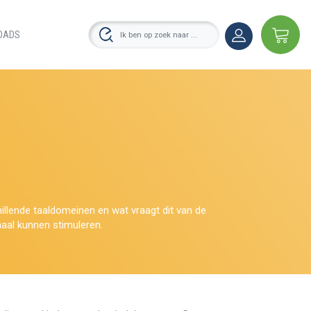
OADS
illende taaldomeinen en wat vraagt dit van de
aal kunnen stimuleren.