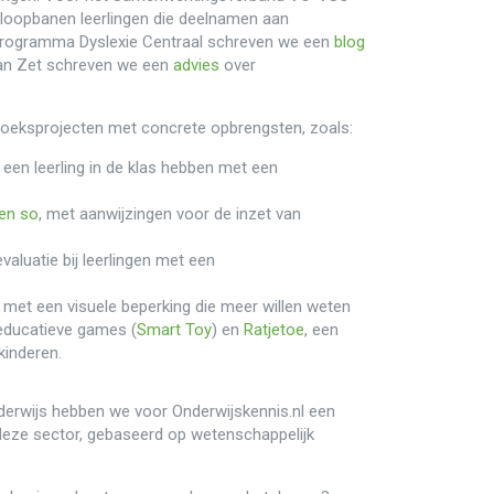
 loopbanen leerlingen die deelnamen aan
 programma Dyslexie Centraal schreven we een
blog
aan Zet schreven we een
advies
over
zoeksprojecten met concrete opbrengsten, zoals:
e een leerling in de klas hebben met een
 en so
, met aanwijzingen voor de inzet van
valuatie bij leerlingen met een
n met een visuele beperking die meer willen weten
 educatieve games (
Smart Toy
) en
Ratjetoe
, een
kinderen.
derwijs hebben we voor Onderwijskennis.nl een
deze sector, gebaseerd op wetenschappelijk