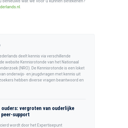
u benieuwd wat we voor u kunnen betekenen?
erlands.nl
.
O
derlands deelt kennis via verschillende
 de website Kennisrotonde van het Nationaal
nderzoek (NRO). De Kennisrotonde is een loket
an onderwijs- en jeugdvragen met kennis uit
zoekers hebben diverse vragen beantwoord en
 ouders: vergroten van ouderlijke
a peer-support
ancierd wordt door het Expertisepunt